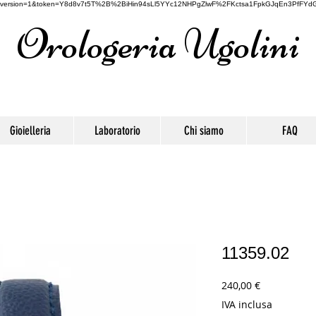
oogle&version=1&token=Y8d8v7t5T%2B%2BiHin94sLl5YYc12NHPgZlwF%2FKctsa1FpkGJqEn3PfFYdG
Orologeria Ugolini
Gioielleria
Laboratorio
Chi siamo
FAQ
11359.02
Prezzo
240,00 €
IVA inclusa