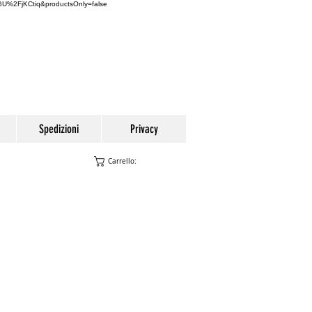
U%2FjKCtiq&productsOnly=false
Spedizioni
Privacy
Carrello: