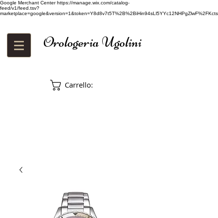
Google Merchant Center
https://manage.wix.com/catalog-
feed/v1/feed.tsv?
marketplace=google&version=1&token=Y8d8v7t5T%2B%2BiHin94sLl5YYc12NHPgZlwF%2FKcts
Orologeria Ugolini
Carrello: