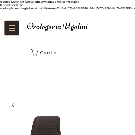
Google Merchant Center
https://manage.wix.com/catalog-
feed/v1/feed.tsv?
marketplace=google&version=1&token=Y8d8v7t5T%2B%2BiHin94sLl5YYc12NHPgZlwF%2FKcts
Orologeria Ugolini
Carrello: