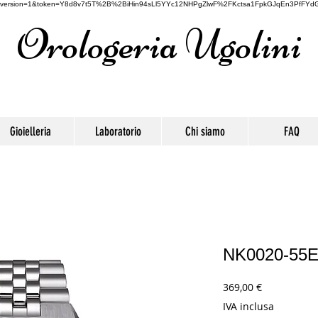
oogle&version=1&token=Y8d8v7t5T%2B%2BiHin94sLl5YYc12NHPgZlwF%2FKctsa1FpkGJqEn3PfFYdG
Orologeria Ugolini
Gioielleria
Laboratorio
Chi siamo
FAQ
NK0020-55
Prezzo
369,00 €
IVA inclusa