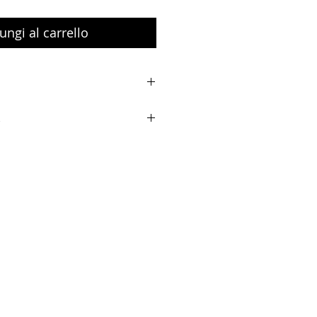
ungi al carrello
talia isole escluse