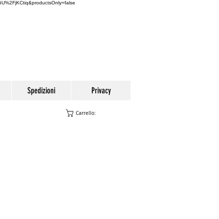
U%2FjKCtiq&productsOnly=false
Spedizioni
Privacy
Carrello:
E